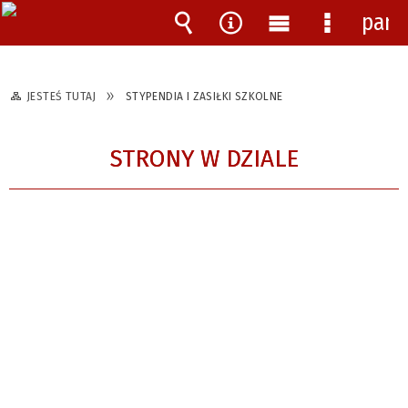
pane
Wyszukiwarka
Narzędzia
Menu
Menu
główne
szczegóło
JESTEŚ TUTAJ
STYPENDIA I ZASIŁKI SZKOLNE
STRONY W DZIALE