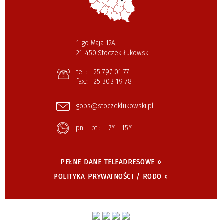
1-go Maja 12A,
21-450 Stoczek Łukowski
tel.:
25 797 01 77
fax.:
25 308 19 78
gops@stoczeklukowski.pl
pn. - pt.:
7
- 15
30
30
PEŁNE DANE TELEADRESOWE »
POLITYKA PRYWATNOŚCI / RODO »