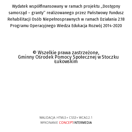
Wydatek współfinansowany w ramach projektu „Dostępny
samorząd – granty” realizowanego przez Państwowy Fundusz
Rehabilitacji Osób Niepełnosprawnych w ramach Działania 2.18
Programu Operacyjnego Wiedza Edukacja Rozwój 2014-2020
© Wszelkie prawa zastrzeżone,
Gminny Ośrodek Pomocy Społecznej w Stoczku
Łukowskim
WALIDACJA:
HTML5
+
CSS3
+
WCAG 2.1
WYKONANIE
CONCEPT
INTERMEDIA